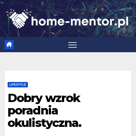
Skip
to
content
LIFESTYLE
Dobry wzrok
poradnia
okulistyczna.