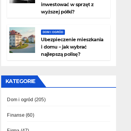
inwestować w sprzęt z
wyższej półki?
DOM I OGRÓD
Ubezpieczenie mieszkania
i domu – jak wybrać
najlepszą polisę?
KATEGORIE
Dom i ogród
(205)
Finanse
(60)
Firma
(47)