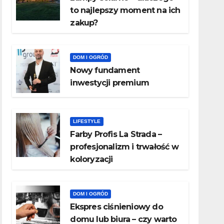
to najlepszy moment na ich
zakup?
DOM I OGRÓD
Nowy fundament
inwestycji premium
LIFESTYLE
Farby Profis La Strada –
profesjonalizm i trwałość w
koloryzacji
DOM I OGRÓD
​Ekspres ciśnieniowy do
domu lub biura – czy warto