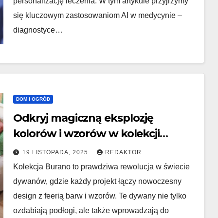
personalizację leczenia. W tym artykule przyjrzymy
się kluczowym zastosowaniom AI w medycynie –
diagnostyce…
DOM I OGRÓD
Odkryj magiczną eksplozję
kolorów i wzorów w kolekcji
Burano
19 LISTOPADA, 2025
REDAKTOR
Kolekcja Burano to prawdziwa rewolucja w świecie
dywanów, gdzie każdy projekt łączy nowoczesny
design z feerią barw i wzorów. Te dywany nie tylko
ozdabiają podłogi, ale także wprowadzają do