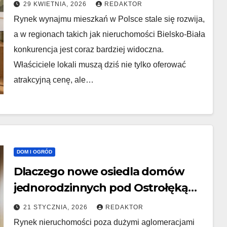
przyciągnie idealnego najemcę?
29 KWIETNIA, 2026
REDAKTOR
Rynek wynajmu mieszkań w Polsce stale się rozwija,
a w regionach takich jak nieruchomości Bielsko-Biała
konkurencja jest coraz bardziej widoczna.
Właściciele lokali muszą dziś nie tylko oferować
atrakcyjną cenę, ale…
DOM I OGRÓD
Dlaczego nowe osiedla domów
jednorodzinnych pod Ostrołęką
przyciągają kupujących?
21 STYCZNIA, 2026
REDAKTOR
Rynek nieruchomości poza dużymi aglomeracjami