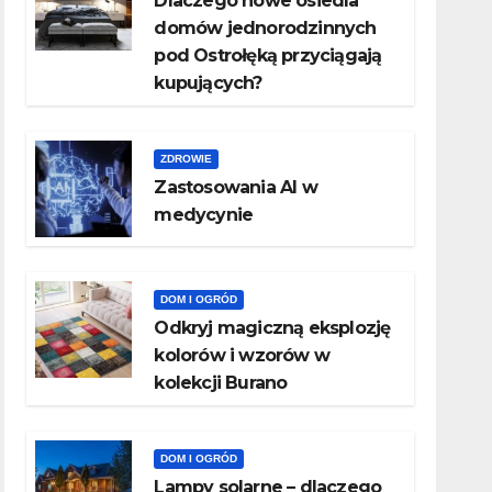
Dlaczego nowe osiedla
domów jednorodzinnych
pod Ostrołęką przyciągają
kupujących?
ZDROWIE
Zastosowania AI w
medycynie
DOM I OGRÓD
Odkryj magiczną eksplozję
kolorów i wzorów w
kolekcji Burano
DOM I OGRÓD
Lampy solarne – dlaczego