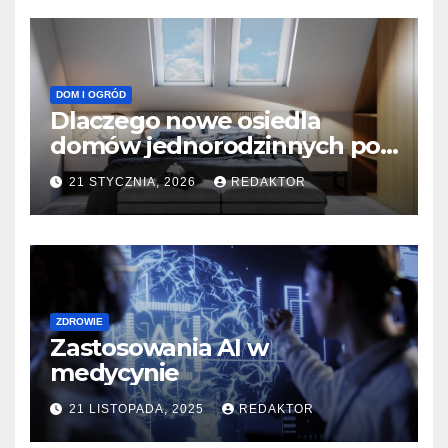
DOM I OGRÓD
Dlaczego nowe osiedla
domów jednorodzinnych pod
Ostrołęką przyciągają
21 STYCZNIA, 2026
REDAKTOR
kupujących?
ZDROWIE
Zastosowania AI w
medycynie
21 LISTOPADA, 2025
REDAKTOR