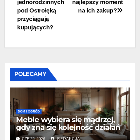
wpisu
jednorodzinnych
najlepszy moment
pod Ostrołęką
na ich zakup?
przyciągają
kupujących?
POLECAMY
DOM I OGRÓD
Meble wybiera się mądrzej,
gdy zna się kolejność działań
CZE 29, 2026
REDAKCJA