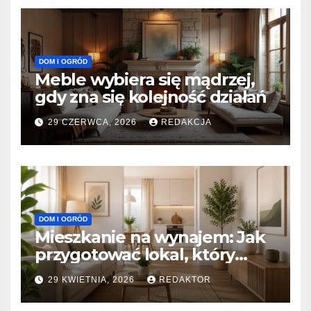
DOM I OGRÓD
Meble wybiera się mądrzej,
gdy zna się kolejność działań
29 CZERWCA, 2026
REDAKCJA
DOM I OGRÓD
Mieszkanie na wynajem: Jak
przygotować lokal, który
przyciągnie idealnego
29 KWIETNIA, 2026
REDAKTOR
najemcę?