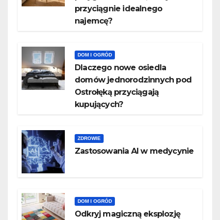
przyciągnie idealnego
najemcę?
DOM I OGRÓD
Dlaczego nowe osiedla
domów jednorodzinnych pod
Ostrołęką przyciągają
kupujących?
ZDROWIE
Zastosowania AI w medycynie
DOM I OGRÓD
Odkryj magiczną eksplozję