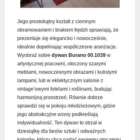
Jego prostokątny kształt z ciemnym
obramowaniem i brakiem frędzli sprawiają, że
prezentuje się elegancko i nowocześnie,
idealnie dopełniając współczesne aranżacje.
Wyobraź sobie
dywan Burano 00.1039
w
artystycznej pracowni, otoczony szarymi
meblami, nowoczesnymi obrazami i kulistymi
lampami, lub w eklektycznym salonie z
vintage’owymi fotelami i roślinami, budując
harmonijną przestrzeń. Równie dobrze
sprawdzi się w pokoju młodzieżowym, gdzie
jego abstrakcyjne wzory podkreślają
indywidualność. Ten dywan to strzał w
dziesiątkę dla fanów sztuki i odważnych
kolorów, którzy chcą nadać swojemu otoczeniu