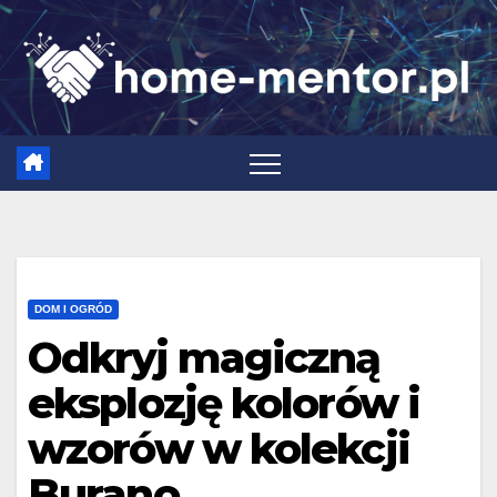
Skip
to
content
DOM I OGRÓD
Odkryj magiczną
eksplozję kolorów i
wzorów w kolekcji
Burano