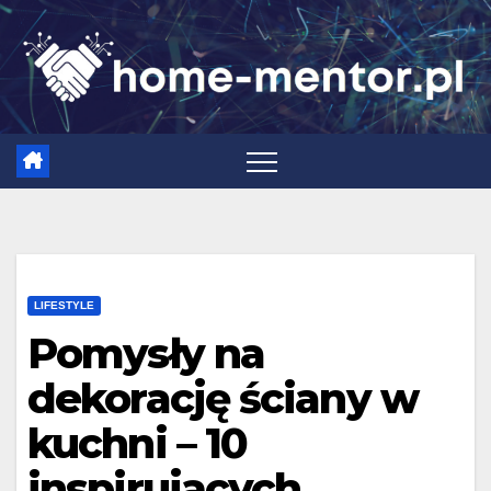
Skip
to
content
LIFESTYLE
Pomysły na
dekorację ściany w
kuchni – 10
inspirujących