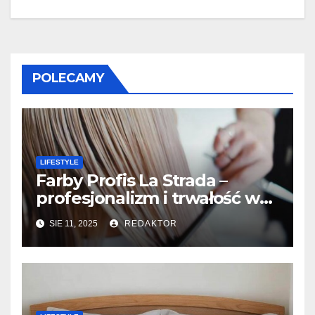
POLECAMY
LIFESTYLE
Farby Profis La Strada –
profesjonalizm i trwałość w
koloryzacji
SIE 11, 2025
REDAKTOR