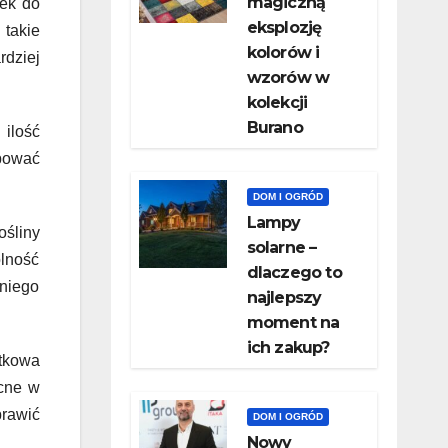
magiczną
tek do
eksplozję
 takie
kolorów i
rdziej
wzorów w
kolekcji
Burano
 ilość
ępować
DOM I OGRÓD
Lampy
ośliny
solarne –
olność
dlaczego to
dniego
najlepszy
moment na
ich zakup?
tkowa
ecne w
rawić
DOM I OGRÓD
Nowy