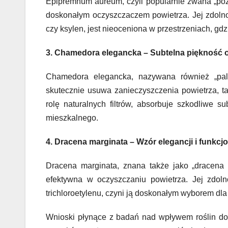
Epipremnum aureum, czyli popularnie zwana „pozło
doskonałym oczyszczaczem powietrza. Jej zdolno
czy ksylen, jest nieoceniona w przestrzeniach, gdz
3. Chamedora elegancka – Subtelna piękność o
Chamedora elegancka, nazywana również „palm
skutecznie usuwa zanieczyszczenia powietrza, tak
rolę naturalnych filtrów, absorbuje szkodliwe 
mieszkalnego.
4. Dracena marginata – Wzór elegancji i funkcj
Dracena marginata, znana także jako „dracena 
efektywna w oczyszczaniu powietrza. Jej zdol
trichloroetylenu, czyni ją doskonałym wyborem d
Wnioski płynące z badań nad wpływem roślin do