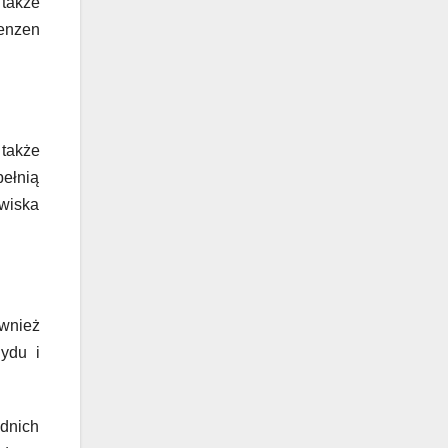
 także
benzen
także
pełnią
owiska
ównież
ydu i
dnich