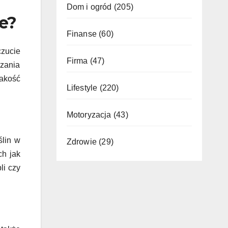
Dom i ogród
(205)
e?
Finanse
(60)
czucie
Firma
(47)
czania
akość
Lifestyle
(220)
Motoryzacja
(43)
ślin w
Zdrowie
(29)
ch jak
li czy