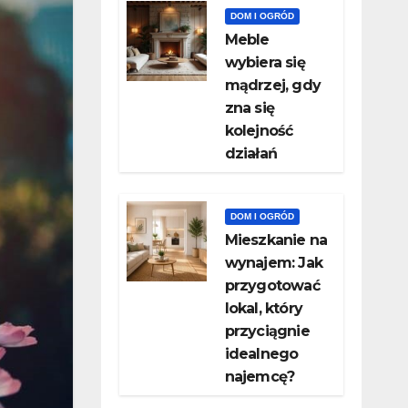
DOM I OGRÓD
Meble
wybiera się
mądrzej, gdy
zna się
kolejność
działań
DOM I OGRÓD
Mieszkanie na
wynajem: Jak
przygotować
lokal, który
przyciągnie
idealnego
najemcę?