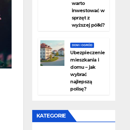
warto
inwestować w
sprzęt z
wyższej półki?
DOM I OGRÓD
Ubezpieczenie
mieszkania i
domu – jak
wybrać
najlepszą
polisę?
KATEGORIE