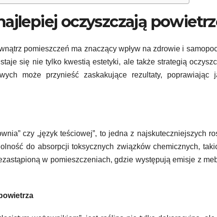
ajlepiej oczyszczają powietrz
wewnątrz pomieszczeń ma znaczący wpływ na zdrowie i samopo
je się nie tylko kwestią estetyki, ale także strategią oczysz
ych może przynieść zaskakujące rezultaty, poprawiając j
wnia” czy „język teściowej”, to jedna z najskuteczniejszych ro
zdolność do absorpcji toksycznych związków chemicznych, taki
niezastąpioną w pomieszczeniach, gdzie występują emisje z meb
powietrza