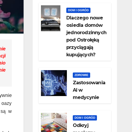
DOM I OGRÓD
Dlaczego nowe
osiedla domów
jednorodzinnych
pod Ostrołęką
przyciągają
nie
kupujących?
cji
nio
nie
ZDROWIE
Zastosowania
AI w
ywnie
medycynie
w oazy
 są w
DOM I OGRÓD
Odkryj