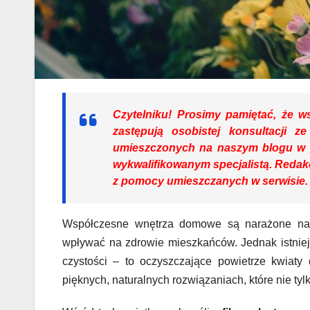
Czytelniku!
Prosimy pamiętać, że ws
zastępują osobistej konsultacji ze 
umieszczonych na naszym blogu w 
wykwalifikowanym specjalistą. Redak
z pomocy umieszczanych w serwisie.
Współczesne wnętrza domowe są narażone na r
wpływać na zdrowie mieszkańców. Jednak istniej
czystości – to oczyszczające powietrze kwiat
pięknych, naturalnych rozwiązaniach, które nie tylko