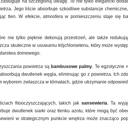
zasługuje na szczególną uwagę. To nie tylko elegancki doda
etrza. Jego liście absorbuje szkodliwe substancje chemiczne,
jąc tlen. W efekcie, atmosfera w pomieszczeniu staje się ba
tóre nie tylko pięknie dekorują przestrzeń, ale także redukują
zcza skuteczne w usuwaniu trójchloroetenu, który może wyst
odarstwa domowego.
zyszczania powietrza są
bambusowe palmy
. Te egzotyczne r
 absorbują dwutlenek węgla, eliminując go z powietrza. Ich zd
łym wyborem zwłaszcza w klimatach, gdzie utrzymanie odpowie
ciach fitooczyszczających, takich jak
sansewieria
. Ta wyją
sorbuje dwutlenek siarki oraz tlenku azotu, które mogą być ob
ewierii w strategicznym punkcie wnętrza może znacząco pop