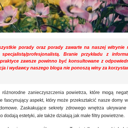
zystkie porady oraz porady zawarte na naszej witrynie 
specjalistą/profesjonalistą. Branie przykładu z informa
praktyce zawsze powinno być konsultowane z odpowied
cja i wydawcy naszego bloga nie ponoszą winy za korzysta
óżnorodne zanieczyszczenia powietrza, które mogą negat
e fascynujący aspekt, który może przekształcić nasze domy 
y domowe. Zaskakujące sekrety zdrowego wnętrza ukrywane
 dodają estetyki, ale także działają jak małe filtry powietrzne.