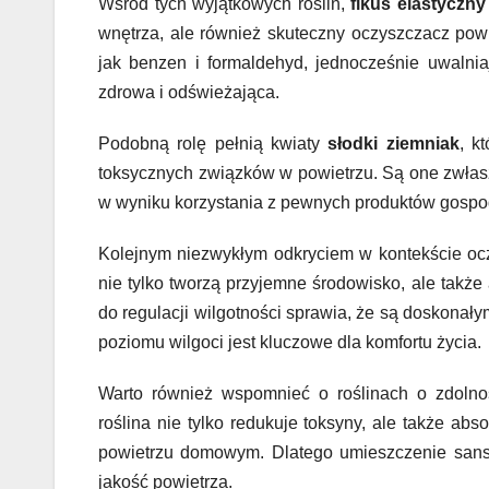
Wśród tych wyjątkowych roślin,
fikus elastyczny
wnętrza, ale również skuteczny oczyszczacz powi
jak benzen i formaldehyd, jednocześnie uwalnia
zdrowa i odświeżająca.
Podobną rolę pełnią kwiaty
słodki ziemniak
, k
toksycznych związków w powietrzu. Są one zwłas
w wyniku korzystania z pewnych produktów gosp
Kolejnym niezwykłym odkryciem w kontekście oc
nie tylko tworzą przyjemne środowisko, ale także
do regulacji wilgotności sprawia, że są doskona
poziomu wilgoci jest kluczowe dla komfortu życia.
Warto również wspomnieć o roślinach o zdolnoś
roślina nie tylko redukuje toksyny, ale także ab
powietrzu domowym. Dlatego umieszczenie sans
jakość powietrza.