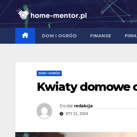
Skip
to
content
DOM I OGRÓD
FINANSE
FIRM
DOM I OGRÓD
Kwiaty domowe o
Dodał
redakcja
STY 21, 2024