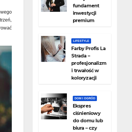
fundament
owego
inwestycji
trzeń,
premium
orować
LIFESTYLE
Farby Profis La
Strada –
profesjonalizm
i trwałość w
koloryzacji
DOM I OGRÓD
​Ekspres
ciśnieniowy
do domu lub
biura – czy