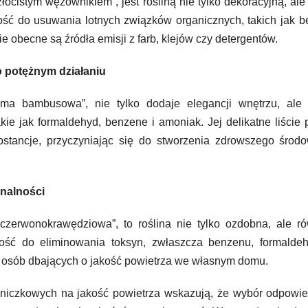
cistym wężownikiem”, jest rośliną nie tylko dekoracyjną, ale
ść do usuwania lotnych związków organicznych, takich jak 
ie obecne są źródła emisji z farb, klejów czy detergentów.
 potężnym działaniu
a bambusowa”, nie tylko dodaje elegancji wnętrzu, ale 
ie jak formaldehyd, benzene i amoniak. Jej delikatne liście 
substancje, przyczyniając się do stworzenia zdrowszego środ
onalności
czerwonokrawędziowa”, to roślina nie tylko ozdobna, ale r
ność do eliminowania toksyn, zwłaszcza benzenu, formaldeh
la osób dbających o jakość powietrza we własnym domu.
niczkowych na jakość powietrza wskazują, że wybór odpowie