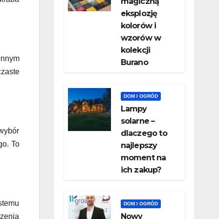
magiczną
eksplozję
kolorów i
wzorów w
kolekcji
iennym
Burano
czaste
DOM I OGRÓD
Lampy
solarne –
 wybór
dlaczego to
go. To
najlepszy
moment na
ich zakup?
ystemu
DOM I OGRÓD
Nowy
rzenia