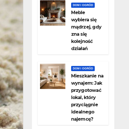
DOM I OGRÓD
Meble
wybiera się
mądrzej, gdy
zna się
kolejność
działań
DOM I OGRÓD
Mieszkanie na
wynajem: Jak
przygotować
lokal, który
przyciągnie
idealnego
najemcę?