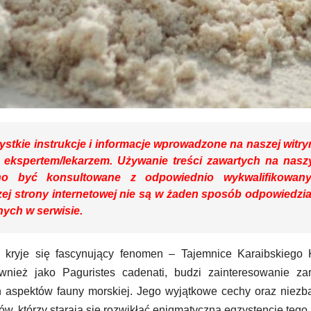
stkie instrukcje i informacje wprowadzone na naszej witry
ze ekspertem/lekarzem. Używanie treści zawartych na nas
o być konsultowane z odpowiednio wykwalifikowan
ej strony internetowej nie są w żaden sposób odpowiedzia
ych w serwisie.
kryje się fascynujący fenomen – Tajemnice Karaibskiego 
ównież jako Paguristes cadenati, budzi zainteresowanie za
ch aspektów fauny morskiej. Jego wyjątkowe cechy oraz niez
, którzy starają się rozwikłać enigmatyczną egzystencję tego