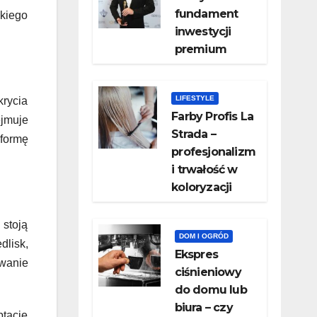
fundament
kiego
inwestycji
premium
LIFESTYLE
krycia
Farby Profis La
ejmuje
Strada –
 formę
profesjonalizm
i trwałość w
koloryzacji
 stoją
DOM I OGRÓD
dlisk,
​Ekspres
owanie
ciśnieniowy
do domu lub
biura – czy
tacje