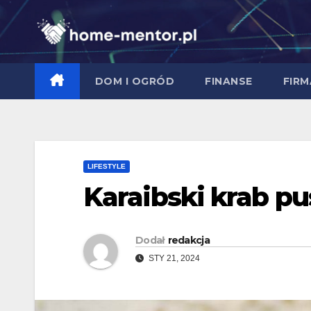
Skip
to
content
DOM I OGRÓD
FINANSE
FIRM
LIFESTYLE
Karaibski krab pu
Dodał
redakcja
STY 21, 2024