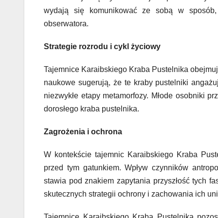
wydają się komunikować ze sobą w sposób, k
obserwatora.
Strategie rozrodu i cykl życiowy
Tajemnice Karaibskiego Kraba Pustelnika obejmują 
naukowe sugerują, że te kraby pustelniki angaż
niezwykłe etapy metamorfozy. Młode osobniki pr
dorosłego kraba pustelnika.
Zagrożenia i ochrona
W kontekście tajemnic Karaibskiego Kraba Puste
przed tym gatunkiem. Wpływ czynników antropoge
stawia pod znakiem zapytania przyszłość tych fa
skutecznych strategii ochrony i zachowania ich un
Tajemnice Karaibskiego Kraba Pustelnika pozo