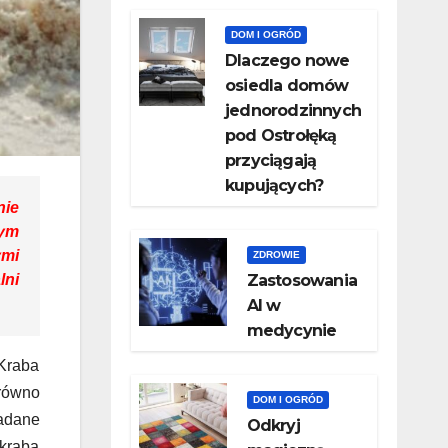
DOM I OGRÓD
Dlaczego nowe
osiedla domów
jednorodzinnych
pod Ostrołęką
przyciągają
kupujących?
nie
zym
ymi
ZDROWIE
lni
Zastosowania
AI w
medycynie
Kraba
równo
DOM I OGRÓD
badane
Odkryj
 kraba