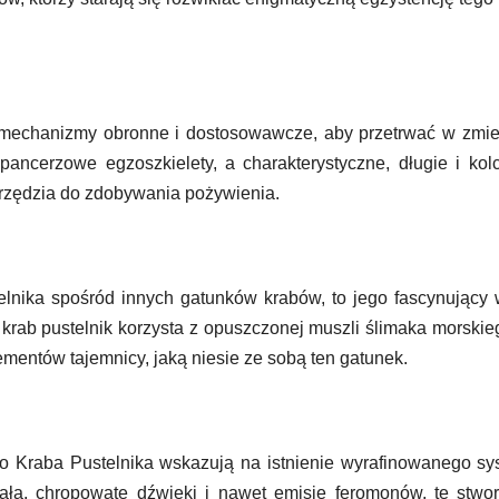
ce mechanizmy obronne i dostosowawcze, aby przetrwać w zm
pancerzowe egzoszkielety, a charakterystyczne, długie i kol
arzędzia do zdobywania pożywienia.
elnika spośród innych gatunków krabów, to jego fascynujący
 krab pustelnik korzysta z opuszczonej muszli ślimaka morskie
mentów tajemnicy, jaką niesie ze sobą ten gatunek.
go Kraba Pustelnika wskazują na istnienie wyrafinowanego s
ała, chropowate dźwięki i nawet emisję feromonów, te stwo