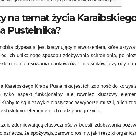
ibskiego Kraba Pustelnika i jego środowiska naturalnego?
ty na temat życia Karaibskieg
a Pustelnika?
nobita clypeatus, jest fascynującym stworzeniem, które ukrywa
od ich unikalnego sposobu zdobywania schronienia, po niez
iektem zainteresowania naukowców i miłośników przyrody na
a Karaibskiego Kraba Pustelnika jest ich zdolność do korzyst
tylko aspekt funkcjonalny, ale również kluczowy elemen
 Kraby te są niezwykle elastyczne w wyborze muszli, a ich zd
 jest istotnym elementem ich codziennego życia.
kazuje zdumiewającą elastyczność w kwestii zdobywania pożyw
o oznacza, że spożywają zarówno rośliny, jak i resztki organicz