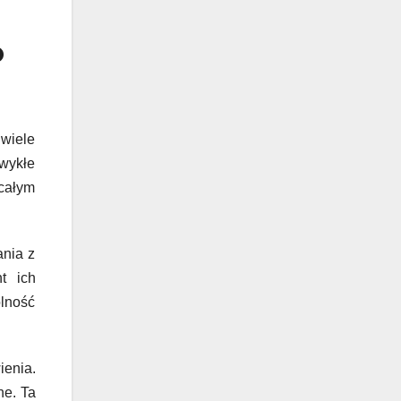
o
 wiele
wykłe
 całym
ania z
t ich
olność
ienia.
ne. Ta