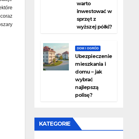
warto
ektóre
inwestować w
 coraz
sprzęt z
szary
wyższej półki?
DOM I OGRÓD
Ubezpieczenie
mieszkania i
domu – jak
wybrać
najlepszą
polisę?
KATEGORIE