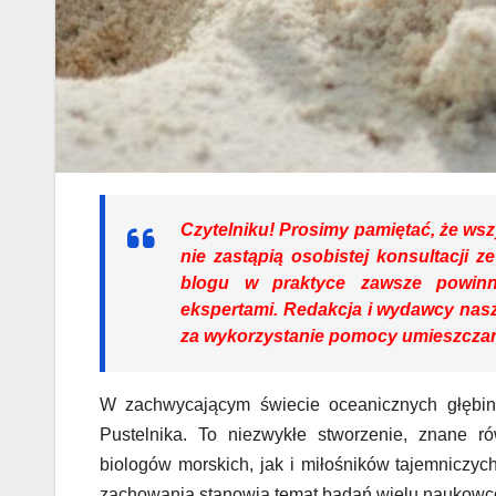
Czytelniku!
Prosimy pamiętać, że wszy
nie zastąpią osobistej konsultacji 
blogu w praktyce zawsze powinn
ekspertami. Redakcja i wydawcy nasz
za wykorzystanie pomocy umieszczan
W zachwycającym świecie oceanicznych głębin 
Pustelnika. To niezwykłe stworzenie, znane r
biologów morskich, jak i miłośników tajemniczy
zachowania stanowią temat badań wielu naukowców