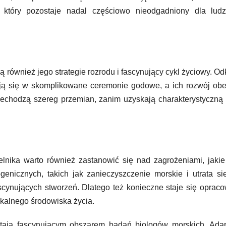
tóry pozostaje nadal częściowo nieodgadniony dla ludz
również jego strategie rozrodu i fascynujący cykl życiowy. Od
ują się w skomplikowane ceremonie godowe, a ich rozwój ob
zechodzą szereg przemian, zanim uzyskają charakterystyczną
lnika warto również zastanowić się nad zagrożeniami, jakie
nicznych, takich jak zanieczyszczenie morskie i utrata sie
scynujących stworzeń. Dlatego też konieczne staje się oprac
ikalnego środowiska życia.
stają fascynującym obszarem badań biologów morskich. Adap