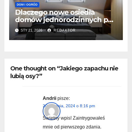
DOM I OGRÓD
Dlaczego nowe osiedla
domów jednorodzinnych pod
Ostrołęką przyciągają
STY 21, 2026
REDAKTOR
kupujących?
One thought on “Jakiego zapachu nie
lubią osy?”
Andrii
pisze:
20 sierpnia, 2024 o 8:16 pm
Świetny wpis! Zaintrygowałeś
mnie od pierwszego zdania.