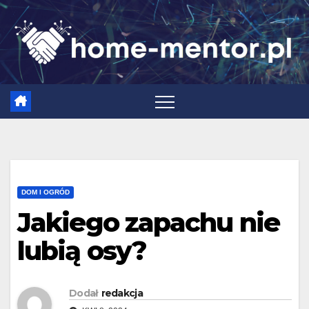
Skip
to
content
DOM I OGRÓD
Jakiego zapachu nie
lubią osy?
Dodał
redakcja