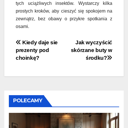
tych uciążliwych insektów. Wystarczy kilka
prostych kroków, aby cieszyć się spokojem na
zewnątrz, bez obawy o przykre spotkania z
osami.
Nawigacja
Kiedy daje sie
Jak wyczyścić
prezenty pod
skórzane buty w
wpisu
choinkę?
środku?
POLECAMY