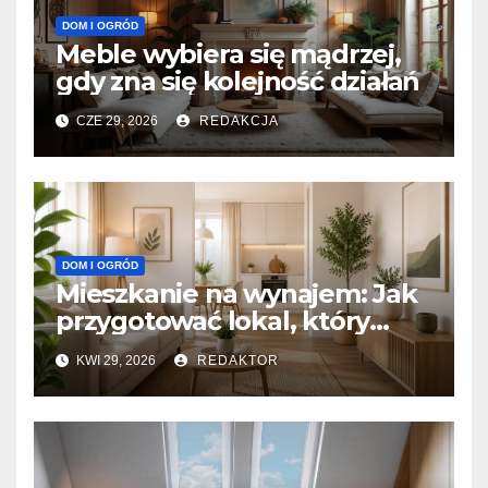
DOM I OGRÓD
Meble wybiera się mądrzej,
gdy zna się kolejność działań
CZE 29, 2026
REDAKCJA
DOM I OGRÓD
Mieszkanie na wynajem: Jak
przygotować lokal, który
przyciągnie idealnego
KWI 29, 2026
REDAKTOR
najemcę?