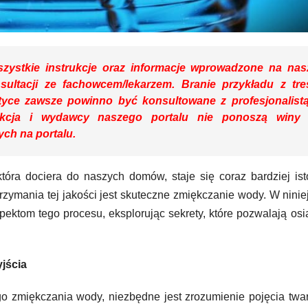
zystkie instrukcje oraz informacje wprowadzone na nas
nsultacji ze fachowcem/lekarzem. Branie przykładu z tre
yce zawsze powinno być konsultowane z profesjonalist
dakcja i wydawcy naszego portalu nie ponoszą winy
ch na portalu.
która dociera do naszych domów, staje się coraz bardziej is
zymania tej jakości jest skuteczne zmiękczanie wody. W nini
pektom tego procesu, eksplorując sekrety, które pozwalają os
jścia
 zmiękczania wody, niezbędne jest zrozumienie pojęcia twa