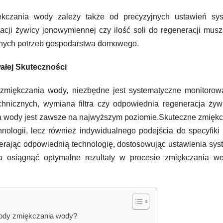
kczania wody zależy także od precyzyjnych ustawień sys
acji żywicy jonowymiennej czy ilość soli do regeneracji mus
lnych potrzeb gospodarstwa domowego.
wałej Skuteczności
zmiękczania wody, niezbędne jest systematyczne monitorowa
hnicznych, wymiana filtra czy odpowiednia regeneracja żyw
nia wody jest zawsze na najwyższym poziomie.Skuteczne zmięk
nologii, lecz również indywidualnego podejścia do specyfiki
ierając odpowiednią technologię, dostosowując ustawienia sys
a osiągnąć optymalne rezultaty w procesie zmiękczania w
tody zmiękczania wody?