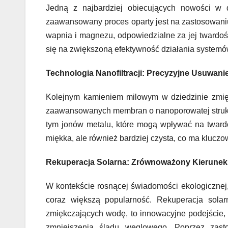
Jedną z najbardziej obiecujących nowości w dz
zaawansowany proces oparty jest na zastosowani
wapnia i magnezu, odpowiedzialne za jej twardość
się na zwiększoną efektywność działania syste
Technologia Nanofiltracji: Precyzyjne Usuwan
Kolejnym kamieniem milowym w dziedzinie zmiękc
zaawansowanych membran o nanoporowatej struktu
tym jonów metalu, które mogą wpływać na twardo
miękka, ale również bardziej czysta, co ma kluczo
Rekuperacja Solarna: Zrównoważony Kierune
W kontekście rosnącej świadomości ekologicznej
coraz większą popularność. Rekuperacja solar
zmiękczających wodę, to innowacyjne podejście, kt
zmniejszenia śladu węglowego. Poprzez zast