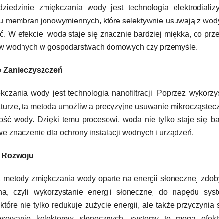
iedzinie zmiękczania wody jest technologia elektrodializy
u membran jonowymiennych, które selektywnie usuwają z wod
. W efekcie, woda staje się znacznie bardziej miękka, co prz
mów wodnych w gospodarstwach domowych czy przemyśle.
ie Zanieczyszczeń
zania wody jest technologia nanofiltracji. Poprzez wykorzy
rze, ta metoda umożliwia precyzyjne usuwanie mikrocząstec
ść wody. Dzięki temu procesowi, woda nie tylko staje się ba
we znaczenie dla ochrony instalacji wodnych i urządzeń.
k Rozwoju
, metody zmiękczania wody oparte na energii słonecznej zdo
na, czyli wykorzystanie energii słonecznej do napędu sys
óre nie tylko redukuje zużycie energii, ale także przyczynia 
osowanie kolektorów słonecznych, systemy te mogą efekt