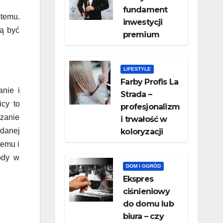
fundament
temu.
inwestycji
zą być
premium
LIFESTYLE
Farby Profis La
nie i
Strada –
icy to
profesjonalizm
czanie
i trwałość w
 danej
koloryzacji
temu i
ody w
DOM I OGRÓD
​Ekspres
ciśnieniowy
do domu lub
biura – czy