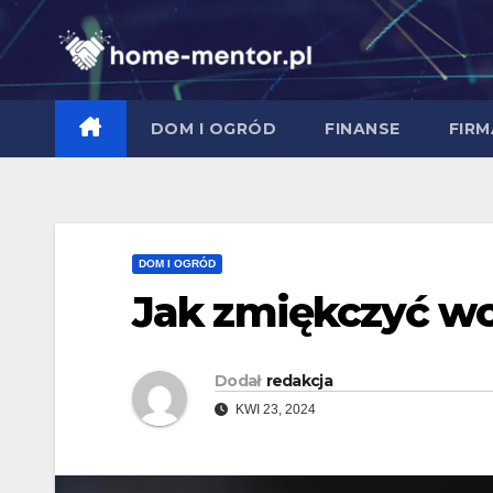
Skip
to
content
DOM I OGRÓD
FINANSE
FIRM
DOM I OGRÓD
Jak zmiękczyć w
Dodał
redakcja
KWI 23, 2024