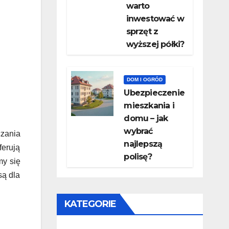
warto
inwestować w
sprzęt z
wyższej półki?
DOM I OGRÓD
Ubezpieczenie
mieszkania i
domu – jak
wybrać
czania
najlepszą
ferują
polisę?
my się
są dla
KATEGORIE