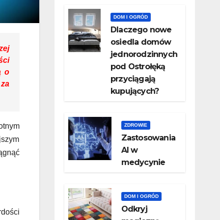
DOM I OGRÓD
Dlaczego nowe
osiedla domów
zej
jednorodzinnych
ści
pod Ostrołęką
ą o
przyciągają
 za
kupujących?
totnym
ZDROWIE
Zastosowania
ejszym
AI w
iągnąć
medycynie
DOM I OGRÓD
Odkryj
rdości