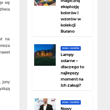
magiczną
je się
eksplozję
żliwia
kolorów i
wzorów w
kolekcji
Burano
st na
smoza
DOM I OGRÓD
 nawet
Lampy
solarne –
dlaczego to
najlepszy
moment na
 jony
ich zakup?
ystują
DOM I OGRÓD
Nowy