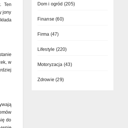
Dom i ogród
(205)
. Ten
y jony
Finanse
(60)
ekłada
Firma
(47)
Lifestyle
(220)
stanie
zek, w
Motoryzacja
(43)
rdziej
Zdrowie
(29)
bywają
temów
się do
ywnie