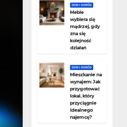
DOM I OGRÓD
Meble
wybiera się
mądrzej, gdy
zna się
kolejność
działań
DOM I OGRÓD
Mieszkanie na
wynajem: Jak
przygotować
lokal, który
przyciągnie
idealnego
najemcę?