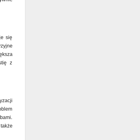
e się
yzyjne
ększa
tię z
yzacji
oblem
obami.
 także