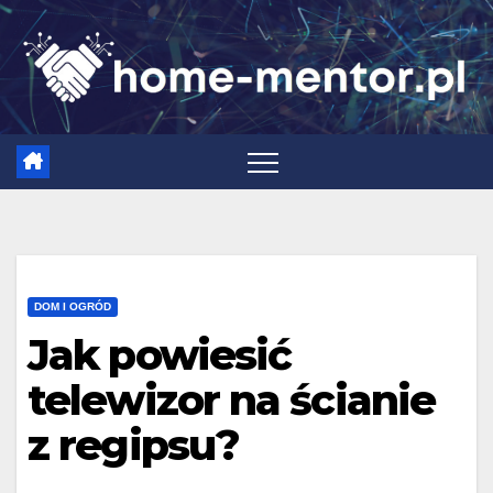
Skip
to
content
DOM I OGRÓD
Jak powiesić
telewizor na ścianie
z regipsu?