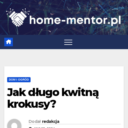
Skip
to
content
DOM I OGRÓD
Jak długo kwitną
krokusy?
Dodał
redakcja