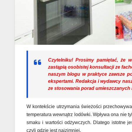
Czytelniku!
Prosimy pamiętać, że ws
zastąpią osobistej konsultacji ze fac
naszym blogu w praktyce zawsze p
ekspertami. Redakcja i wydawcy nasz
ze stosowania porad umieszczanych n
W kontekście utrzymania świeżości przechowyw
temperatura wewnątrz lodówki. Wpływa ona nie ty
smaku i wartości odżywczych. Dlatego istotne je
czyli gdzie jest najzimniej.