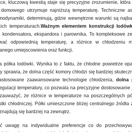
e, kluczową kwestią staje się precyzyjne zrozumienie, która
 domowego utrzymuje najniższą temperaturę. Techniczne as
modynamiki, determinują, gdzie wewnętrzne warunki są najba
ich temperaturach.
Ważnym elementem konstrukcji lodówk
a, kondensatora, ekspandora i parownika. To kompleksowe z
ywać odpowiednią temperaturę, a różnice w chłodzeniu m
anego umiejscowienia oraz funkcji.
a półka lodówki. Wynika to z faktu, że chłodne powietrze op
 sprawia, że dolna część komory chłodzi się bardziej skutecz
astosowane zaawansowane technologie chłodzenia,
dolna 
gulacji temperatury, co pozwala na precyzyjne dostosowanie 
 zauważyć, że różnice w temperaturze na poszczególnych pó
tki chłodniczej. Półki umieszczone bliżej centralnego źródła
znajdują się bardziej na zewnątrz.
cić uwagę na indywidualne preferencje co do przechowyw