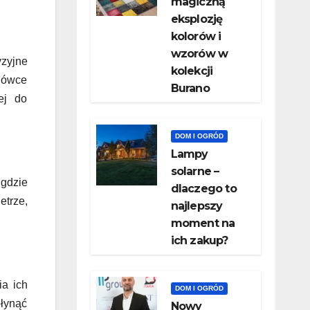
magiczną
eksplozję
kolorów i
wzorów w
yzyjne
kolekcji
odówce
Burano
ej do
DOM I OGRÓD
Lampy
solarne –
gdzie
dlaczego to
etrze,
najlepszy
moment na
ich zakup?
a ich
DOM I OGRÓD
płynąć
Nowy