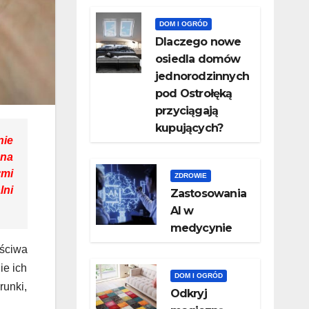
DOM I OGRÓD
Dlaczego nowe
osiedla domów
jednorodzinnych
pod Ostrołęką
przyciągają
kupujących?
nie
 na
ymi
ZDROWIE
lni
Zastosowania
AI w
medycynie
ściwa
ie ich
DOM I OGRÓD
runki,
Odkryj