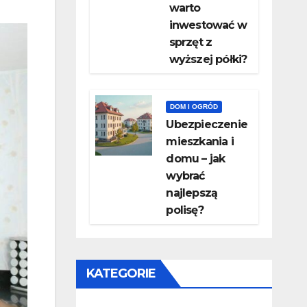
warto
inwestować w
sprzęt z
wyższej półki?
DOM I OGRÓD
Ubezpieczenie
mieszkania i
domu – jak
wybrać
najlepszą
polisę?
KATEGORIE