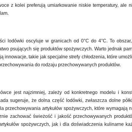
oce z kolei preferują umiarkowanie niskie temperatury, ale n
lam.
ci lodówki oscyluje w granicach od 0°C do 4°C. To obszar,
łatwo psujących się produktów spożywczych. Warto jednak pam
innowacje, takie jak specjalne strefy chłodzenia, które umożl
 przechowywania do rodzaju przechowywanych produktów.
ówce jest najzimniej, zależy od konkretnego modelu i konst
ada sugeruje, że dolna część lodówki, zwłaszcza dolne półk
 dla przechowywania artykułów spożywczych, które wymagają n
cznie zachować świeżość i jakość przechowywanych produktó
 artykułów spożywczych, jak i dla doświadczenia kulinarne k