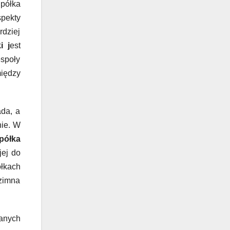
 półka
pekty
rdziej
i j
est
espoły
iędzy
ada, a
nie. W
półka
jej do
łkach
 zimna
anych