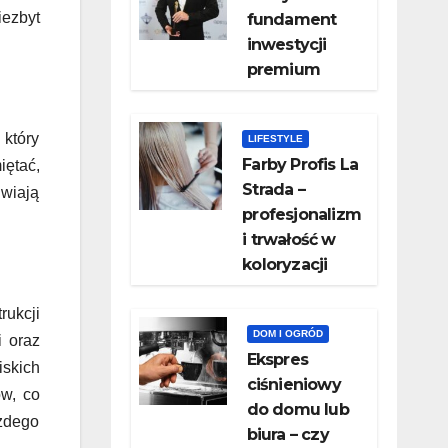
iezbyt
fundament
inwestycji
premium
 który
LIFESTYLE
Farby Profis La
iętać,
Strada –
iwiają
profesjonalizm
i trwałość w
koloryzacji
rukcji
DOM I OGRÓD
i oraz
​Ekspres
iskich
ciśnieniowy
w, co
do domu lub
ażdego
biura – czy