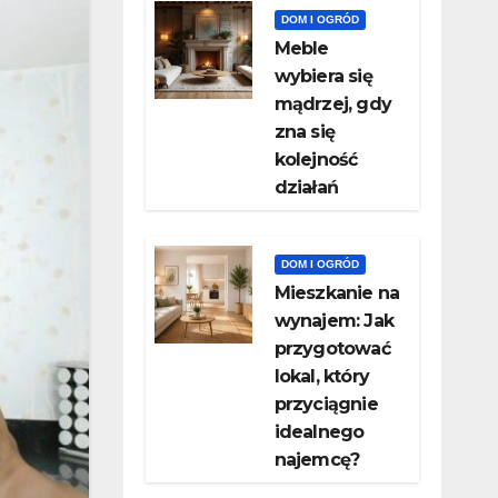
DOM I OGRÓD
Meble
wybiera się
mądrzej, gdy
zna się
kolejność
działań
DOM I OGRÓD
Mieszkanie na
wynajem: Jak
przygotować
lokal, który
przyciągnie
idealnego
najemcę?