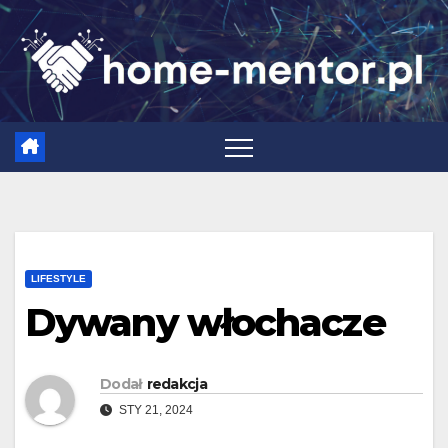
Skip
to
content
LIFESTYLE
Dywany włochacze
Dodał
redakcja
STY 21, 2024