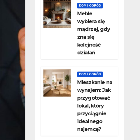
DOM I OGRÓD
Meble
wybiera się
mądrzej, gdy
zna się
kolejność
działań
DOM I OGRÓD
Mieszkanie na
wynajem: Jak
przygotować
lokal, który
przyciągnie
idealnego
najemcę?