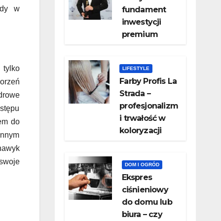
ody w
fundament
inwestycji
premium
 tylko
LIFESTYLE
Farby Profis La
orzeń
Strada –
drowe
profesjonalizm
ostępu
i trwałość w
iem do
koloryzacji
iennym
 nawyk
 swoje
DOM I OGRÓD
​Ekspres
ciśnieniowy
do domu lub
biura – czy