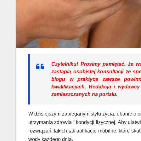
Czytelniku!
Prosimy pamiętać, że ws
zastąpią osobistej konsultacji ze sp
blogu w praktyce zawsze powinn
kwalifikacjach. Redakcja i wydawc
zamieszczanych na portalu.
W dzisiejszym zabieganym stylu życia, dbanie o
utrzymania zdrowia i kondycji fizycznej. Aby ułat
rozwiązań, takich jak aplikacje mobilne, które sk
wody każdego dnia.