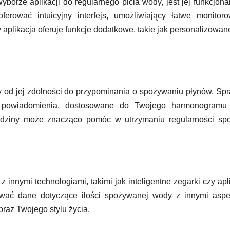
borze aplikacji do regularnego picia wody, jest jej funkcjona
erować intuicyjny interfejs, umożliwiający łatwe monitoro
aplikacja oferuje funkcje dodatkowe, takie jak personalizowan
ży od jej zdolności do przypominania o spożywaniu płynów. Sp
ne powiadomienia, dostosowane do Twojego harmonogramu 
dziny może znacząco pomóc w utrzymaniu regularności spo
 innymi technologiami, takimi jak inteligentne zegarki czy apl
zować dane dotyczące ilości spożywanej wody z innymi aspe
raz Twojego stylu życia.