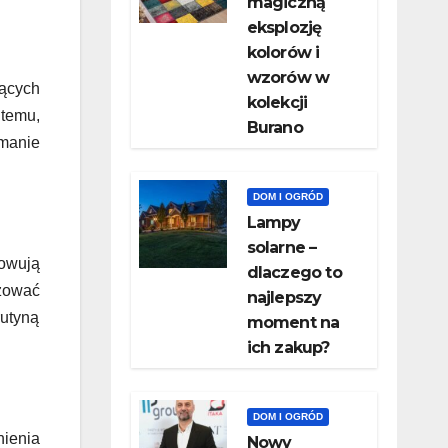
magiczną
eksplozję
kolorów i
wzorów w
ących
kolekcji
temu,
Burano
manie
DOM I OGRÓD
Lampy
solarne –
sowują
dlaczego to
izować
najlepszy
utyną
moment na
ich zakup?
DOM I OGRÓD
nienia
Nowy