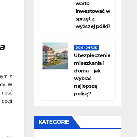
warto
inwestować w
sprzęt z
wyższej półki?
a
DOM I OGRÓD
Ubezpieczenie
mieszkania i
domu – jak
dnym z
wybrać
ody. W
najlepszą
 ilość
polisę?
opcji
KATEGORIE