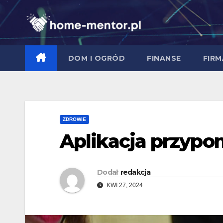
Skip
to
content
DOM I OGRÓD
FINANSE
FIRM
ZDROWIE
Aplikacja przypo
Dodał
redakcja
KWI 27, 2024