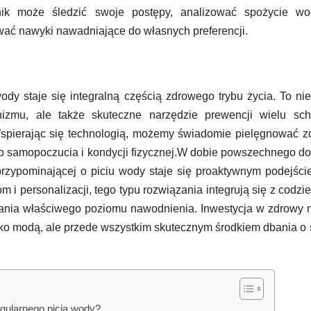
nik może śledzić swoje postępy, analizować spożycie w
ć nawyki nawadniające do własnych preferencji.
ody staje się integralną częścią zdrowego trybu życia. To nie
izmu, ale także skuteczne narzędzie prewencji wielu sch
spierając się technologią, możemy świadomie pielęgnować z
go samopoczucia i kondycji fizycznej.W dobie powszechnego d
i przypominającej o piciu wody staje się proaktywnym podejśc
i personalizacji, tego typu rozwiązania integrują się z codz
ymania właściwego poziomu nawodnienia. Inwestycja w zdrowy
tylko modą, ale przede wszystkim skutecznym środkiem dbania o
egularnego picia wody?