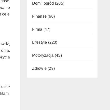
lność.
Dom i ogród
(205)
wanie
e cele
Finanse
(60)
Firma
(47)
Lifestyle
(220)
rawdź,
dnia.
Motoryzacja
(43)
życia
Zdrowie
(29)
ikacje
ktami