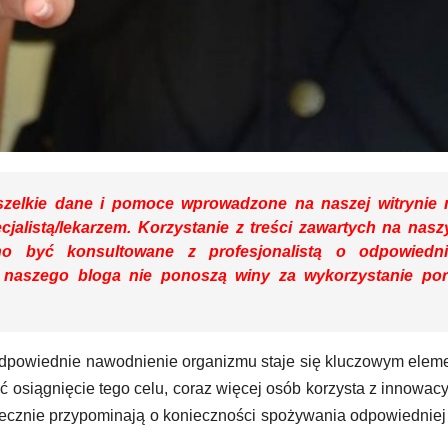
zelkie dane i pomoce wprowadzone na naszej witrynie 
ecjalistą/lekarzem. Korzystanie z treści zawartych na nas
o być konsultowane z profesjonalistą o odpowiedn
y naszego bloga nie ponoszą winy za wykorzystanie po
 odpowiednie nawodnienie organizmu staje się kluczowym ele
wić osiągnięcie tego celu, coraz więcej osób korzysta z innowac
utecznie przypominają o konieczności spożywania odpowiedniej 