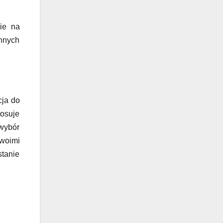
ie na
nnych
cja do
tosuje
wybór
swoimi
stanie