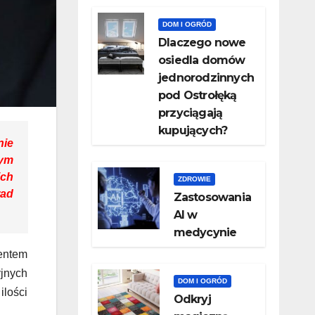
DOM I OGRÓD
Dlaczego nowe
osiedla domów
jednorodzinnych
pod Ostrołęką
przyciągają
kupujących?
nie
zym
ich
ZDROWIE
rad
Zastosowania
AI w
medycynie
mentem
yjnych
DOM I OGRÓD
ilości
Odkryj