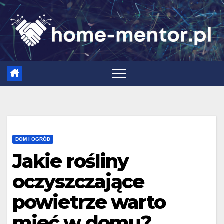
Skip
to
content
DOM I OGRÓD
Jakie rośliny
oczyszczające
powietrze warto
mieć w domu?