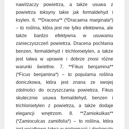
nawilżaczy powietrza, a także usuwa z
powietrza toksyny takie jak formaldehyd i
ksylen. 6. **Dracena** (*Dracaena marginata*)
– to roślina, która jest nie tylko efektowna, ale
także bardzo efektywna w usuwaniu
zanieczyszczeń powietrza. Dracena pochłania
benzen, formaldehyd i trichloroetylen, a także
jest łatwa w uprawie i dobrze znosi różne
warunki świetlne. 7. **Fikus benjamina**
(*Ficus benjamina*) – to popularna roślina
doniczkowa, która jest znana ze swojej
zdolności do oczyszczania powietrza. Fikus
skutecznie usuwa formaldehyd, benzen i
trichloroetylen z powietrza, a także dodaje
elegancji wnętrzom. 8. **Zamiokulkas**
(*Zamioculcas zamiifolia*) – to roślina, która
jest wyjątkowo łatwa w pielęgnacji i doskonale