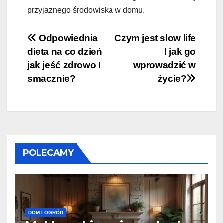
przyjaznego środowiska w domu.
Nawigacja
Odpowiednia
Czym jest slow life
dieta na co dzień
I jak go
wpisu
jak jeść zdrowo I
wprowadzić w
smacznie?
życie?
POLECAMY
DOM I OGRÓD