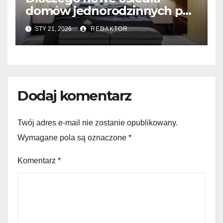
domów jednorodzinnych pod
Ostrołęką przyciągają
STY 21, 2026
REDAKTOR
kupujących?
Dodaj komentarz
Twój adres e-mail nie zostanie opublikowany.
Wymagane pola są oznaczone
*
Komentarz
*