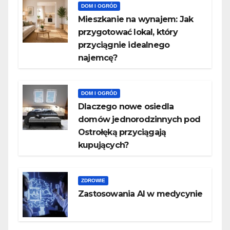
DOM I OGRÓD
Mieszkanie na wynajem: Jak
przygotować lokal, który
przyciągnie idealnego
najemcę?
DOM I OGRÓD
Dlaczego nowe osiedla
domów jednorodzinnych pod
Ostrołęką przyciągają
kupujących?
ZDROWIE
Zastosowania AI w medycynie