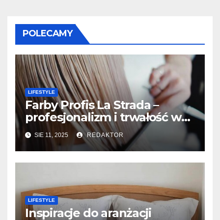
POLECAMY
LIFESTYLE
Farby Profis La Strada –
profesjonalizm i trwałość w
koloryzacji
SIE 11, 2025
REDAKTOR
LIFESTYLE
Inspiracje do aranżacji