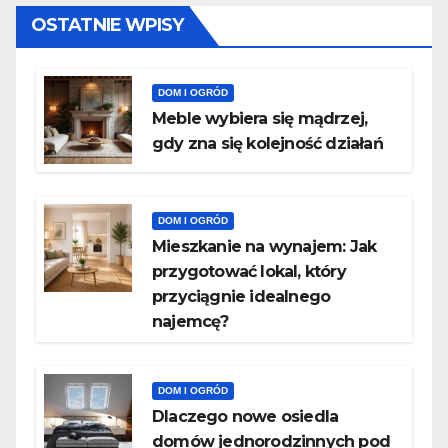
OSTATNIE WPISY
DOM I OGRÓD
Meble wybiera się mądrzej,
gdy zna się kolejność działań
DOM I OGRÓD
Mieszkanie na wynajem: Jak
przygotować lokal, który
przyciągnie idealnego
najemcę?
DOM I OGRÓD
Dlaczego nowe osiedla
domów jednorodzinnych pod