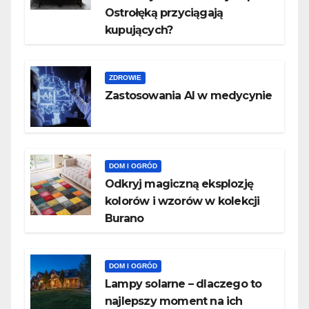
Ostrołęką przyciągają
kupujących?
ZDROWIE
Zastosowania AI w medycynie
DOM I OGRÓD
Odkryj magiczną eksplozję
kolorów i wzorów w kolekcji
Burano
DOM I OGRÓD
Lampy solarne – dlaczego to
najlepszy moment na ich