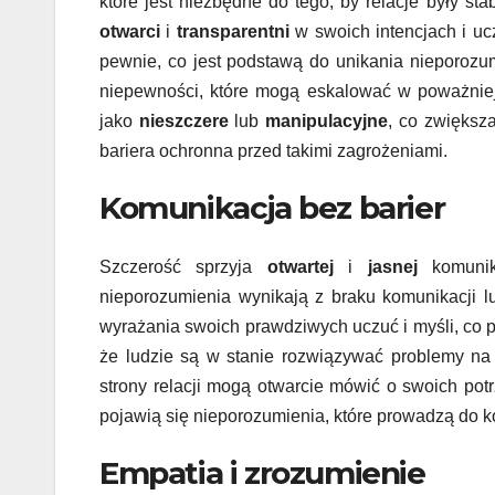
które jest niezbędne do tego, by relacje były sta
otwarci
i
transparentni
w swoich intencjach i ucz
pewnie, co jest podstawą do unikania nieporozumi
niepewności, które mogą eskalować w poważniej
jako
nieszczere
lub
manipulacyjne
, co zwiększa
bariera ochronna przed takimi zagrożeniami.
Komunikacja bez barier
Szczerość sprzyja
otwartej
i
jasnej
komunika
nieporozumienia wynikają z braku komunikacji lub
wyrażania swoich prawdziwych uczuć i myśli, co
że ludzie są w stanie rozwiązywać problemy na 
strony relacji mogą otwarcie mówić o swoich pot
pojawią się nieporozumienia, które prowadzą do ko
Empatia i zrozumienie