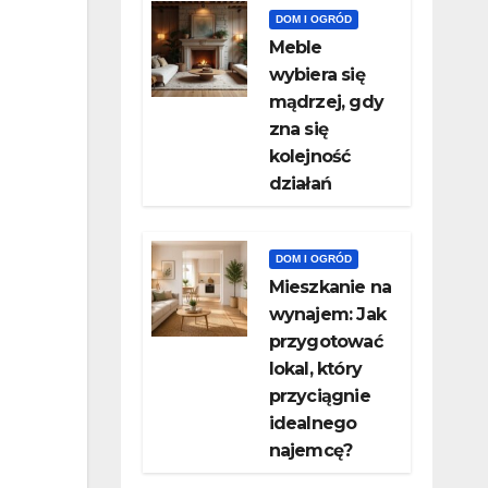
DOM I OGRÓD
Meble
wybiera się
mądrzej, gdy
zna się
kolejność
działań
DOM I OGRÓD
Mieszkanie na
wynajem: Jak
przygotować
lokal, który
przyciągnie
idealnego
najemcę?