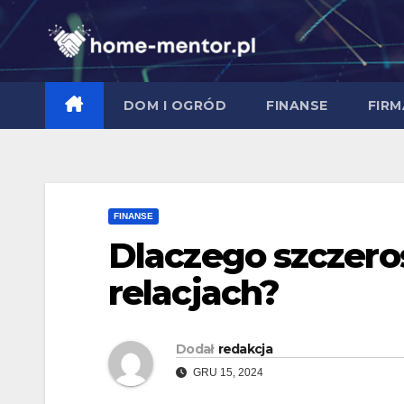
Skip
to
content
DOM I OGRÓD
FINANSE
FIRM
FINANSE
Dlaczego szczero
relacjach?
Dodał
redakcja
GRU 15, 2024