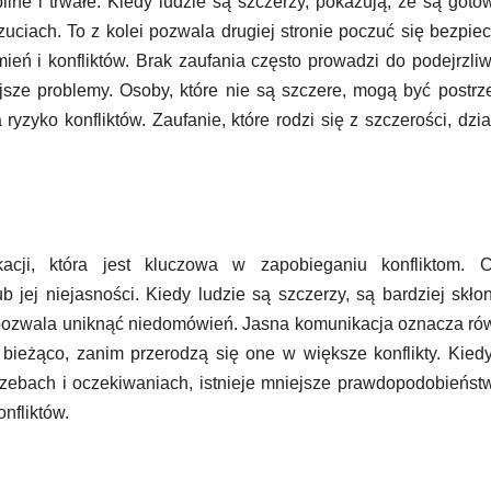
bilne i trwałe. Kiedy ludzie są szczerzy, pokazują, że są goto
uciach. To z kolei pozwala drugiej stronie poczuć się bezpiec
eń i konfliktów. Brak zaufania często prowadzi do podejrzliw
sze problemy. Osoby, które nie są szczere, mogą być postr
 ryzyko konfliktów. Zaufanie, które rodzi się z szczerości, dzia
cji, która jest kluczowa w zapobieganiu konfliktom. C
 jej niejasności. Kiedy ludzie są szczerzy, są bardziej skło
 pozwala uniknąć niedomówień. Jasna komunikacja oznacza ró
bieżąco, zanim przerodzą się one w większe konflikty. Kied
rzebach i oczekiwaniach, istnieje mniejsze prawdopodobieńst
nfliktów.