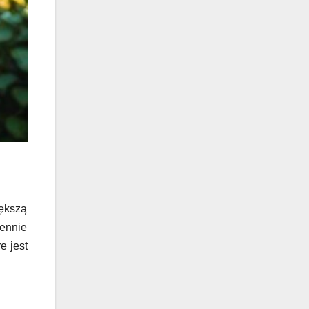
iększą
ennie
e jest