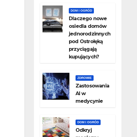
DOM I OGRÓD
Dlaczego nowe
osiedla domów
jednorodzinnych
pod Ostrołęką
przyciągają
kupujących?
ZDROWIE
Zastosowania
AI w
medycynie
DOM I OGRÓD
Odkryj