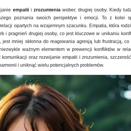
ijanie
empatii
i
zrozumienia
wobec drugiej osoby. Kiedy lud
zego poznania swoich perspektyw i emocji. To z kolei sp
elacji opartych na wzajemnym szacunku. Empatia, która rodzi
b i pragnień drugiej osoby, co jest kluczowe w unikaniu konfl
, jest mniej skłonna do reagowania agresją lub frustracją, c
st niezwykle ważnym elementem w prewencji konfliktów w rela
komunikacji oraz rozwijanie empatii i zrozumienia, szczerość
harmonii i uniknąć wielu potencjalnych problemów.