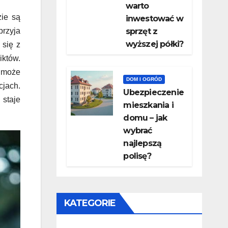
warto
zie są
inwestować w
rzyja
sprzęt z
wyższej półki?
 się z
iktów.
o może
DOM I OGRÓD
cjach.
Ubezpieczenie
 staje
mieszkania i
domu – jak
wybrać
najlepszą
polisę?
KATEGORIE