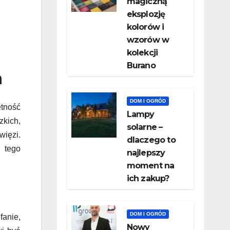
magiczną
eksplozję
kolorów i
wzorów w
kolekcji
Burano
h
DOM I OGRÓD
tność
Lampy
zkich,
solarne –
ięzi.
dlaczego to
 tego
najlepszy
moment na
ich zakup?
DOM I OGRÓD
fanie,
Nowy