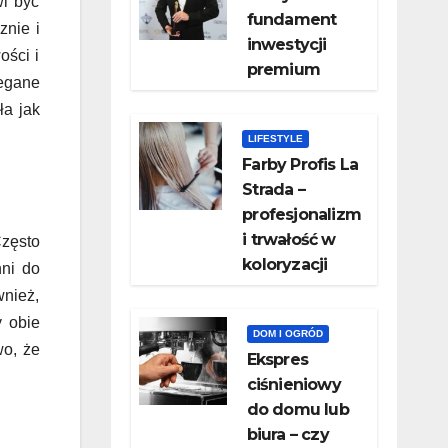
wi być
fundament
znie i
inwestycji
ości i
premium
zegane
ła jak
LIFESTYLE
Farby Profis La
Strada –
profesjonalizm
i trwałość w
zęsto
koloryzacji
nni do
wnież,
y obie
DOM I OGRÓD
wo, że
​Ekspres
ciśnieniowy
do domu lub
biura – czy